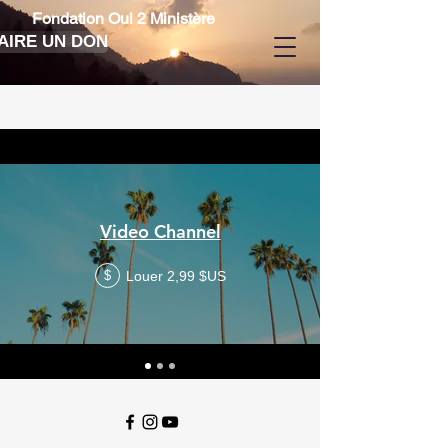
Fondation Oui 2 Ministère
AIRE UN DON
Video Channel
Louer 2,99 $US
$