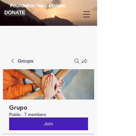
Foundation Yes 2 Ministry
DONATE
Groups
Grupo
Public
·
7 members
Join