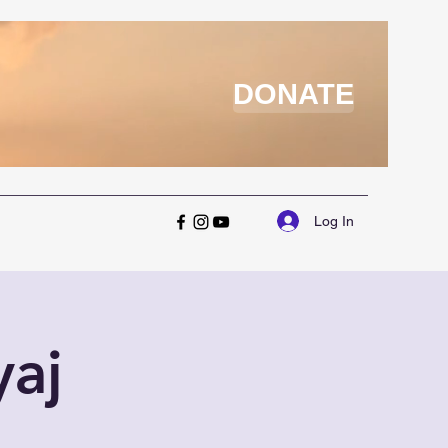
DONATE
Log In
aj
A