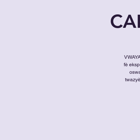
CA
VWAYAJ
fè eks
oswa
twazyè