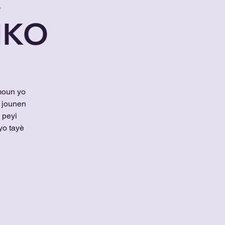
IKO
moun yo
 jounen
 peyi
yo tayè