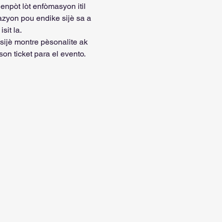
pòt lòt enfòmasyon itil 
zyon pou endike sijè sa a 
sit la.
ijè montre pèsonalite ak 
on ticket para el evento.