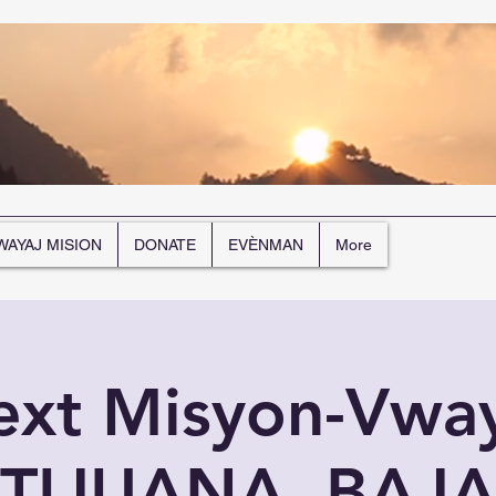
WAYAJ MISION
DONATE
EVÈNMAN
More
MISION
DONATE
EVÈNMAN
More
ext Misyon-Vway
TIJUANA, BAJ