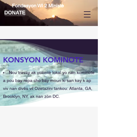
Fondasyon Wi 2 Ministè
DONATE
KONSYON KOMINOTE
Nou travay ak volontè lokal yo nan kominote
a pou bay repa cho bay moun ki san kay k ap
viv nan divès vil Ozetazini tankou: Atlanta, GA,
Brooklyn, NY, ak nan zòn DC.