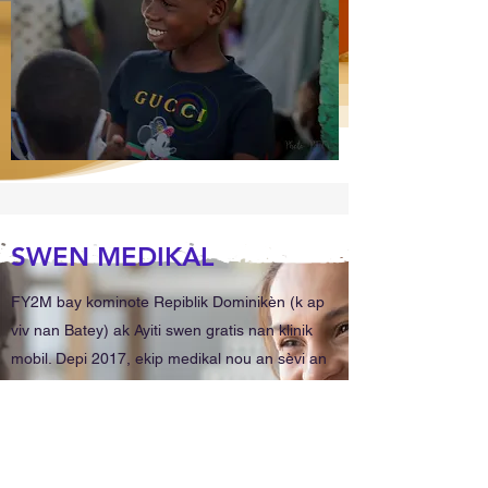
SWEN MEDIKAL
FY2M bay kominote Repiblik Dominikèn (k ap
viv nan Batey) ak Ayiti swen gratis nan klinik
mobil. Depi 2017, ekip medikal nou an sèvi an
mwayèn 250 a 400 pasyan chak fwa mobil nou
an louvri. nou fè aranjman pou pasyan nou yo
ki bezwen swen entans fè swivi ak yon doktè
regilye