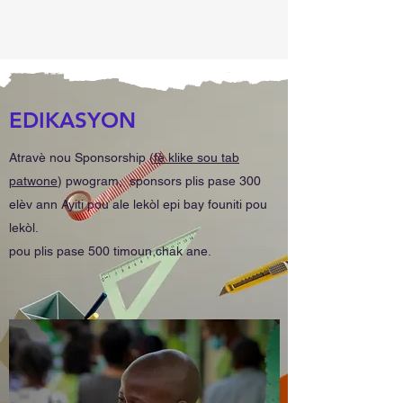
EDIKASYON
Atravè nou Sponsorship (
fè klike sou tab
patwone
) pwogram, sponsors plis pase 300
elèv ann Ayiti pou ale lekòl epi bay founiti pou
lekòl.
pou plis pase 500 timoun chak ane.