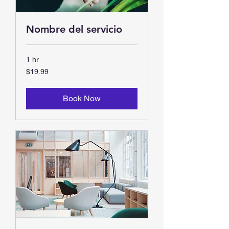
Nombre del servicio
1 hr
19.99
$19.99
US
dollars
Book Now