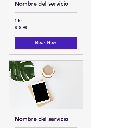
Nombre del servicio
1 hr
19.99
$19.99
US
dollars
Book Now
Nombre del servicio