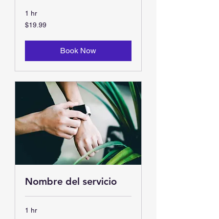
1 hr
19.99
$19.99
US
dollars
Book Now
Nombre del servicio
1 hr
19.99